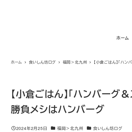
メ
イ
ン
コ
ホーム
ン
テ
ン
ホーム
食いしん坊ログ
福岡＞北九州
【小倉ごはん】「ハンバ
ツ
へ
移
動
【小倉ごはん】「ハンバーグ＆ス
勝負メシはハンバーグ
カテゴリー
カテゴリー
2024年2月25日
福岡＞北九州
食いしん坊ログ
投稿日