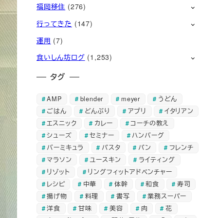
福岡移住
(276)
行ってきた
(147)
運用
(7)
食いしん坊ログ
(1,253)
タグ
AMP
blender
meyer
うどん
ごはん
どんぶり
アプリ
イタリアン
エスニック
カレー
コーチの教え
シューズ
セミナー
ハンバーグ
バーミキュラ
パスタ
パン
フレンチ
マラソン
ユースキン
ライティング
リゾット
リングフィットアドベンチャー
レシピ
中華
体幹
和食
寿司
揚げ物
料理
書写
業務スーパー
洋食
甘味
美容
肉
花