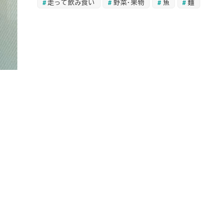
走って飲み食い
野菜・果物
魚
麺