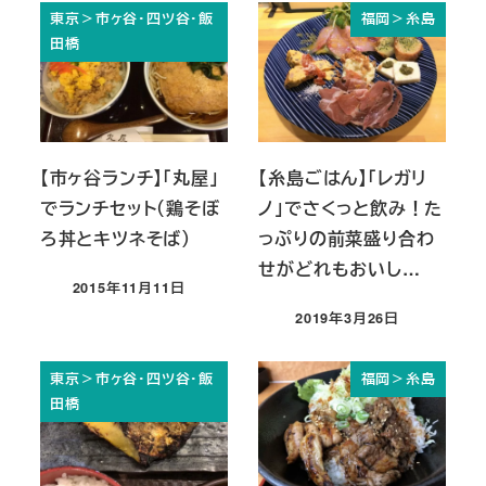
東京＞市ヶ谷・四ツ谷・飯
福岡＞糸島
田橋
【市ヶ谷ランチ】「丸屋」
【糸島ごはん】「レガリ
でランチセット（鶏そぼ
ノ」でさくっと飲み！た
ろ丼とキツネそば）
っぷりの前菜盛り合わ
せがどれもおいし…
2015年11月11日
投稿日
2019年3月26日
投稿日
東京＞市ヶ谷・四ツ谷・飯
福岡＞糸島
田橋