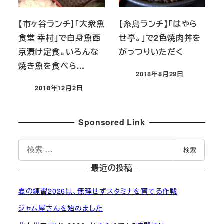
【市ヶ谷ランチ】「大衆魚
【糸島ランチ】「はやら
食堂 幸村」で白身魚西
せ亭。」で2色焼肉丼を
京漬け定食。いろんな
がっつりいただく
焼き魚を食べら…
2018年8月29日
投稿日
2018年12月2日
投稿日
Sponsored Link
検
検索
索
最近の投稿
夏の練習2026は、無理せずスタミナを育てる作戦
ジャム屋さんを始めました