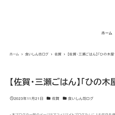
メ
イ
ン
コ
ホーム
ン
テ
ン
ホーム
食いしん坊ログ
佐賀
【佐賀・三瀬ごはん】「ひの木
ツ
へ
移
動
【佐賀・三瀬ごはん】「ひの
カテゴリー
カテゴリー
2023年11月21日
佐賀
食いしん坊ログ
投稿日
※本ブログの一部のページはアフィリエイトプログラムによる収益を