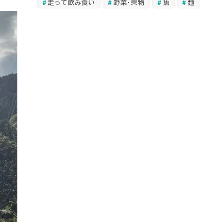
走って飲み食い
野菜・果物
魚
麺