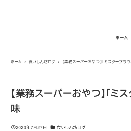
メ
イ
ン
コ
ホーム
ン
テ
ン
ホーム
食いしん坊ログ
【業務スーパーおやつ】「ミスターブラ
ツ
へ
移
動
【業務スーパーおやつ】「ミ
味
カテゴリー
2023年7月27日
食いしん坊ログ
投稿日