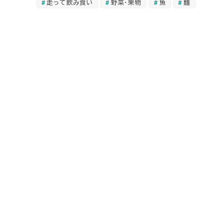
走って飲み食い
野菜・果物
魚
麺