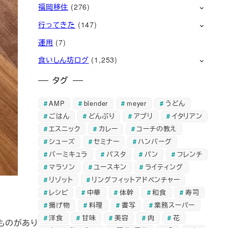
福岡移住
(276)
行ってきた
(147)
運用
(7)
食いしん坊ログ
(1,253)
タグ
AMP
blender
meyer
うどん
ごはん
どんぶり
アプリ
イタリアン
エスニック
カレー
コーチの教え
シューズ
セミナー
ハンバーグ
バーミキュラ
パスタ
パン
フレンチ
マラソン
ユースキン
ライティング
リゾット
リングフィットアドベンチャー
レシピ
中華
体幹
和食
寿司
揚げ物
料理
書写
業務スーパー
洋食
甘味
美容
肉
花
ものがあり