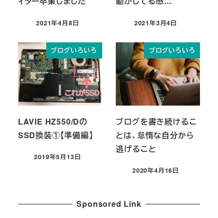
ィター卒業しました
動かしてる感…
2021年4月8日
2021年3月4日
投稿日
投稿日
ブログいろいろ
ブログいろいろ
LAVIE HZ550/Dの
ブログを書き続けるこ
SSD換装①【準備編】
とは、怠惰な自分から
逃げること
2019年5月13日
投稿日
2020年4月16日
投稿日
Sponsored Link