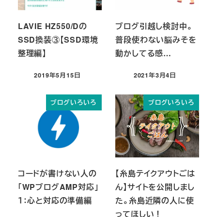
LAVIE HZ550/Dの
ブログ引越し検討中。
SSD換装③【SSD環境
普段使わない脳みそを
整理編】
動かしてる感…
2019年5月15日
2021年3月4日
投稿日
投稿日
ブログいろいろ
ブログいろいろ
コードが書けない人の
【糸島テイクアウトごは
「WPブログAMP対応」
ん】サイトを公開しまし
１：心と対応の準備編
た。糸島近隣の人に使
ってほしい！