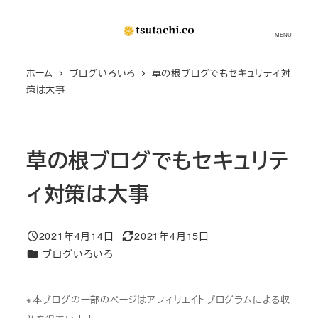
メ
イ
MENU
ン
ホーム
ブログいろいろ
草の根ブログでもセキュリティ対
コ
策は大事
ン
テ
ン
草の根ブログでもセキュリテ
ツ
へ
ィ対策は大事
移
動
2021年4月14日
2021年4月15日
投稿日
更新日
カテゴリー
ブログいろいろ
※本ブログの一部のページはアフィリエイトプログラムによる収