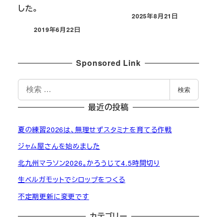
した。
2025年8月21日
投稿日
2019年6月22日
投稿日
Sponsored Link
検
検索
索
最近の投稿
夏の練習2026は、無理せずスタミナを育てる作戦
ジャム屋さんを始めました
北九州マラソン2026。かろうじて4.5時間切り
生ベルガモットでシロップをつくる
不定期更新に変更です
カテゴリー