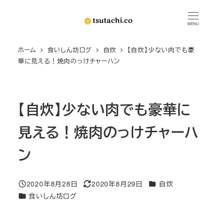
メ
イ
MENU
ン
ホーム
食いしん坊ログ
自炊
【自炊】少ない肉でも豪
コ
華に見える！焼肉のっけチャーハン
ン
テ
ン
【自炊】少ない肉でも豪華に
ツ
へ
見える！焼肉のっけチャーハ
移
動
ン
カテゴリー
2020年8月28日
2020年8月29日
自炊
投稿日
更新日
カテゴリー
食いしん坊ログ