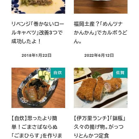
リベンジ「巻かないロー
福岡土産？「めんツナ
ルキャベツ」改善3つで
かんかん」でカルボうど
成功したよ！
ん。
2018年1月22日
2022年6月12日
投稿日
投稿日
自炊
佐賀
【自炊】思ったより簡
【伊万里ランチ】「鉢瓶」
単！ごまさばならぬ
久々の揚げ物。がっつ
「ごまひらす」を作りま
りとんかつ定食