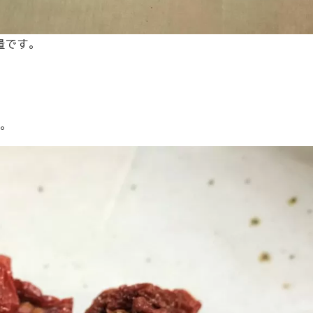
量です。
。