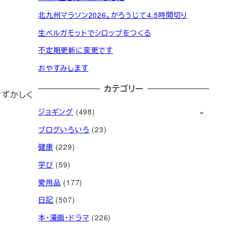
北九州マラソン2026。かろうじて4.5時間切り
生ベルガモットでシロップをつくる
不定期更新に変更です
おやすみします
カテゴリー
むずかしく
ジョギング
(498)
ブログいろいろ
(23)
健康
(229)
学び
(59)
愛用品
(177)
日記
(507)
本・漫画・ドラマ
(226)