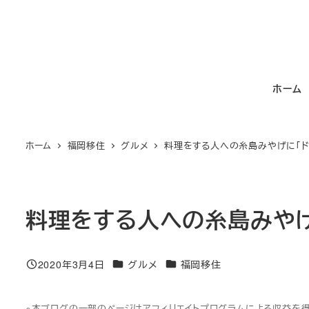
メ
イ
ン
コ
ホーム
ン
テ
ン
ホーム
福岡移住
グルメ
料理をする人への糸島みやげに「ド
ツ
へ
移
動
料理をする人への糸島みやげ
カテゴリー
カテゴリー
2020年3月4日
グルメ
福岡移住
投稿日
※本ブログの一部のページはアフィリエイトプログラムによる収益を