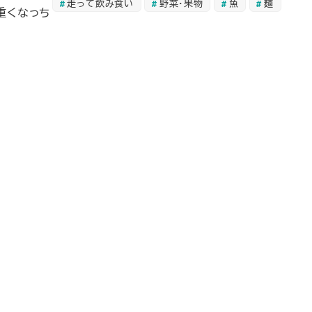
走って飲み食い
野菜・果物
魚
麺
重くなっち