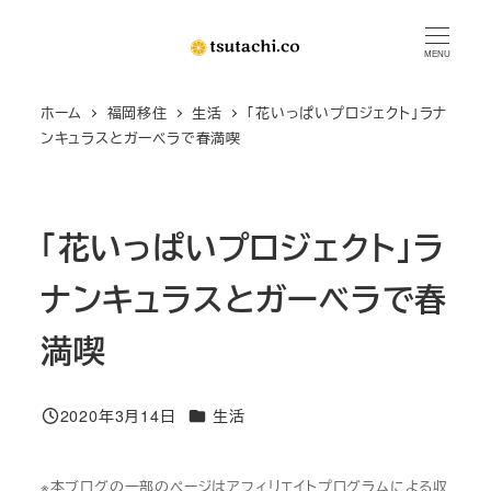
メ
イ
MENU
ン
ホーム
福岡移住
生活
「花いっぱいプロジェクト」ラナ
コ
ンキュラスとガーベラで春満喫
ン
テ
ン
「花いっぱいプロジェクト」ラ
ツ
へ
ナンキュラスとガーベラで春
移
動
満喫
カテゴリー
2020年3月14日
生活
投稿日
※本ブログの一部のページはアフィリエイトプログラムによる収