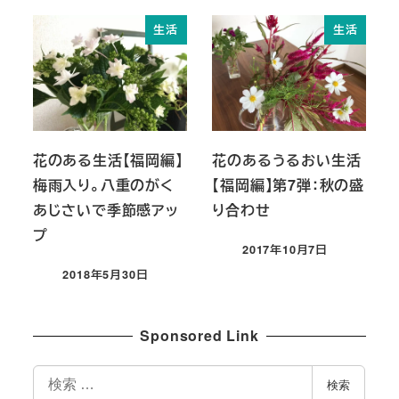
生活
生活
花のある生活【福岡編】
花のあるうるおい生活
梅雨入り。八重のがく
【福岡編】第7弾：秋の盛
あじさいで季節感アッ
り合わせ
プ
2017年10月7日
投稿日
2018年5月30日
投稿日
Sponsored Link
検
検索
索