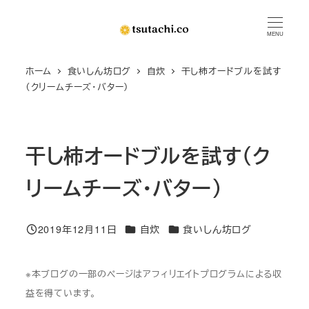
メ
イ
MENU
ン
ホーム
食いしん坊ログ
自炊
干し柿オードブルを試す
コ
（クリームチーズ・バター）
ン
テ
ン
干し柿オードブルを試す（ク
ツ
へ
リームチーズ・バター）
移
動
カテゴリー
カテゴリー
2019年12月11日
自炊
食いしん坊ログ
投稿日
※本ブログの一部のページはアフィリエイトプログラムによる収
益を得ています。