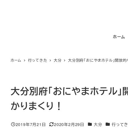
メ
イ
ン
コ
ホーム
ン
テ
ン
ホーム
行ってきた
大分
大分別府「おにやまホテル」開放
ツ
へ
移
動
大分別府「おにやまホテル」
かりまくり！
カテゴリー
カテゴリー
2019年7月21日
2020年2月29日
大分
行って
投稿日
更新日