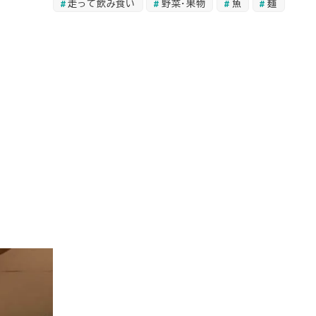
走って飲み食い
野菜・果物
魚
麺