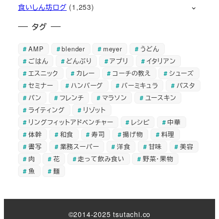
食いしん坊ログ
(1,253)
タグ
AMP
blender
meyer
うどん
ごはん
どんぶり
アプリ
イタリアン
エスニック
カレー
コーチの教え
シューズ
セミナー
ハンバーグ
バーミキュラ
パスタ
パン
フレンチ
マラソン
ユースキン
ライティング
リゾット
リングフィットアドベンチャー
レシピ
中華
体幹
和食
寿司
揚げ物
料理
書写
業務スーパー
洋食
甘味
美容
肉
花
走って飲み食い
野菜・果物
魚
麺
©2014-2025 tsutachi.co