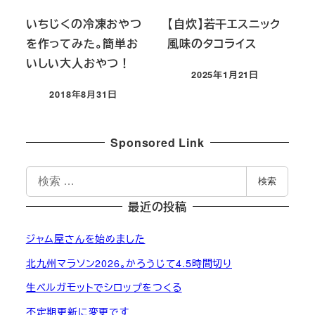
いちじくの冷凍おやつ
【自炊】若干エスニック
を作ってみた。簡単お
風味のタコライス
いしい大人おやつ！
2025年1月21日
投稿日
2018年8月31日
投稿日
Sponsored Link
検
検索
索
最近の投稿
ジャム屋さんを始めました
北九州マラソン2026。かろうじて4.5時間切り
生ベルガモットでシロップをつくる
不定期更新に変更です