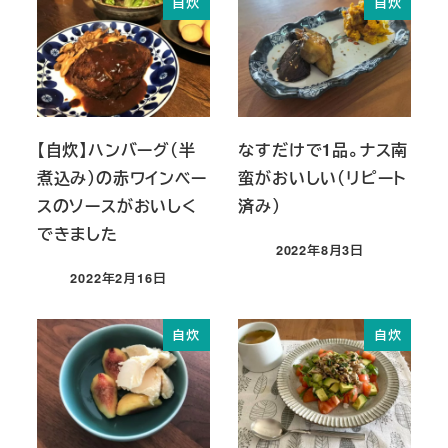
自炊
自炊
【自炊】ハンバーグ（半
なすだけで1品。ナス南
煮込み）の赤ワインベー
蛮がおいしい（リピート
スのソースがおいしく
済み）
できました
2022年8月3日
投稿日
2022年2月16日
投稿日
自炊
自炊