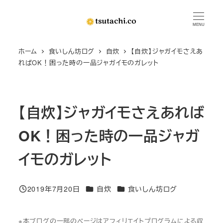
メ
イ
MENU
ン
ホーム
食いしん坊ログ
自炊
【自炊】ジャガイモさえあ
コ
ればOK！困った時の一品ジャガイモのガレット
ン
テ
ン
【自炊】ジャガイモさえあれば
ツ
へ
OK！困った時の一品ジャガ
移
動
イモのガレット
カテゴリー
カテゴリー
2019年7月20日
自炊
食いしん坊ログ
投稿日
※本ブログの一部のページはアフィリエイトプログラムによる収