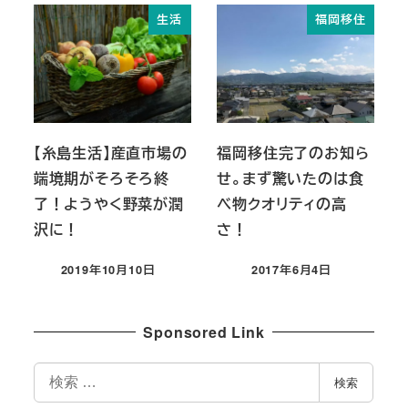
生活
福岡移住
【糸島生活】産直市場の
福岡移住完了のお知ら
端境期がそろそろ終
せ。まず驚いたのは食
了！ようやく野菜が潤
べ物クオリティの高
沢に！
さ！
2019年10月10日
2017年6月4日
投稿日
投稿日
Sponsored Link
検
検索
索