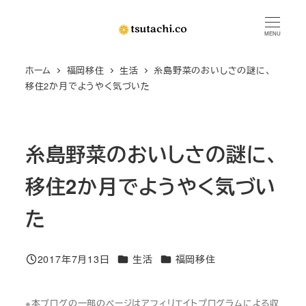
メ
イ
MENU
ン
ホーム
福岡移住
生活
糸島野菜のおいしさの謎に、
コ
移住2か月でようやく気づいた
ン
テ
ン
糸島野菜のおいしさの謎に、
ツ
へ
移住2か月でようやく気づい
移
動
た
カテゴリー
カテゴリー
2017年7月13日
生活
福岡移住
投稿日
※本ブログの一部のページはアフィリエイトプログラムによる収