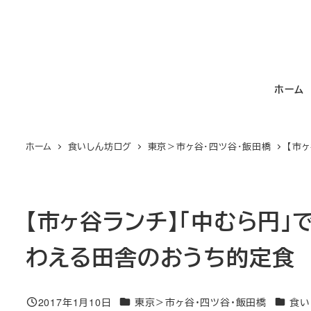
メ
イ
ン
コ
ホーム
ン
テ
ン
ホーム
食いしん坊ログ
東京＞市ヶ谷・四ツ谷・飯田橋
【市
ツ
へ
移
動
【市ヶ谷ランチ】「中むら円」
わえる田舎のおうち的定食
カテゴリー
カテゴ
2017年1月10日
東京＞市ヶ谷・四ツ谷・飯田橋
食い
投稿日