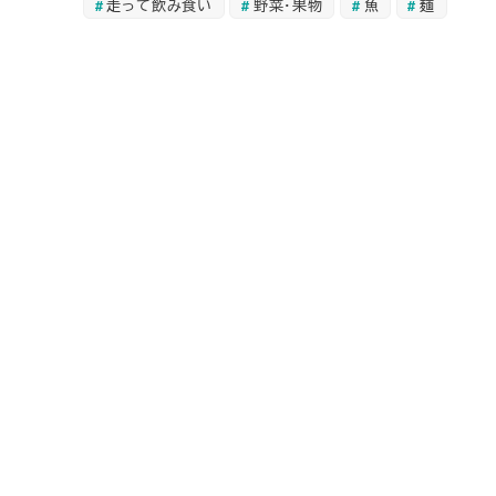
走って飲み食い
野菜・果物
魚
麺