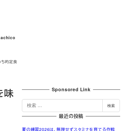
tachico
うち的定食
Sponsored Link
を味
検
検索
索
最近の投稿
夏の練習2026は、無理せずスタミナを育てる作戦