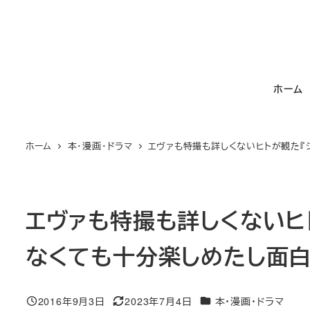
メ
イ
ン
コ
ホーム
ン
テ
ン
ホーム
本・漫画・ドラマ
エヴァも特撮も詳しくないヒトが観た『
ツ
へ
移
動
エヴァも特撮も詳しくないヒ
なくても十分楽しめたし面
カテゴリー
2016年9月3日
2023年7月4日
本・漫画・ドラマ
投稿日
更新日