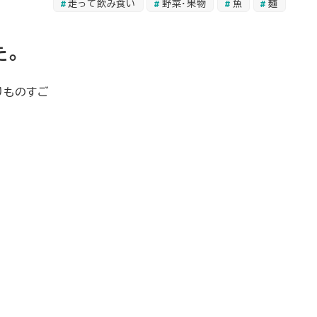
走って飲み食い
野菜・果物
魚
麺
た。
りものすご