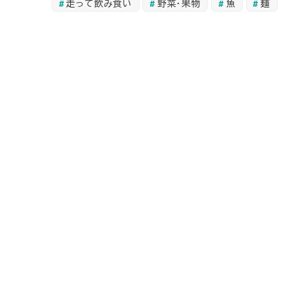
走って飲み食い
野菜・果物
魚
麺