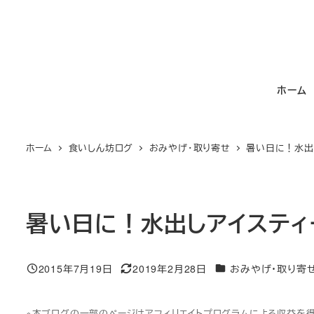
メ
イ
ン
コ
ホーム
ン
テ
ン
ホーム
食いしん坊ログ
おみやげ・取り寄せ
暑い日に！水出
ツ
へ
移
動
暑い日に！水出しアイスティ
カテゴリー
2015年7月19日
2019年2月28日
おみやげ・取り寄
投稿日
更新日
※本ブログの一部のページはアフィリエイトプログラムによる収益を