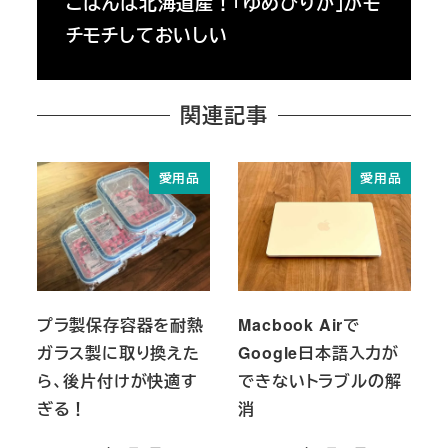
ごはんは北海道産！「ゆめぴりか」がモ
チモチしておいしい
関連記事
愛用品
愛用品
プラ製保存容器を耐熱
Macbook Airで
ガラス製に取り換えた
Google日本語入力が
ら、後片付けが快適す
できないトラブルの解
ぎる！
消