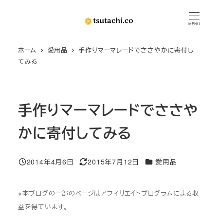
メ
イ
MENU
ン
ホーム
愛用品
手作りマーマレードでささやかに寄付し
コ
てみる
ン
テ
ン
手作りマーマレードでささや
ツ
へ
かに寄付してみる
移
動
カテゴリー
2014年4月6日
2015年7月12日
愛用品
投稿日
更新日
※本ブログの一部のページはアフィリエイトプログラムによる収
益を得ています。