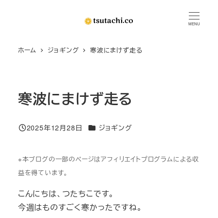
メ
イ
MENU
ン
ホーム
ジョギング
寒波にまけず走る
コ
ン
テ
ン
寒波にまけず走る
ツ
へ
カテゴリー
2025年12月28日
ジョギング
移
投稿日
動
※本ブログの一部のページはアフィリエイトプログラムによる収
益を得ています。
こんにちは、つたちこです。
今週はものすごく寒かったですね。