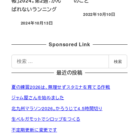
帳」2024。第2週：がん
のこと
ばれないランニング
2022年10月10日
投稿日
2024年10月13日
投稿日
Sponsored Link
検
検索
索
最近の投稿
夏の練習2026は、無理せずスタミナを育てる作戦
ジャム屋さんを始めました
北九州マラソン2026。かろうじて4.5時間切り
生ベルガモットでシロップをつくる
不定期更新に変更です