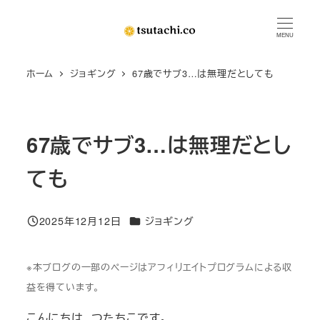
メ
イ
MENU
ン
ホーム
ジョギング
67歳でサブ3…は無理だとしても
コ
ン
テ
ン
67歳でサブ3…は無理だとし
ツ
ても
へ
移
動
カテゴリー
2025年12月12日
ジョギング
投稿日
※本ブログの一部のページはアフィリエイトプログラムによる収
益を得ています。
こんにちは、つたちこです。