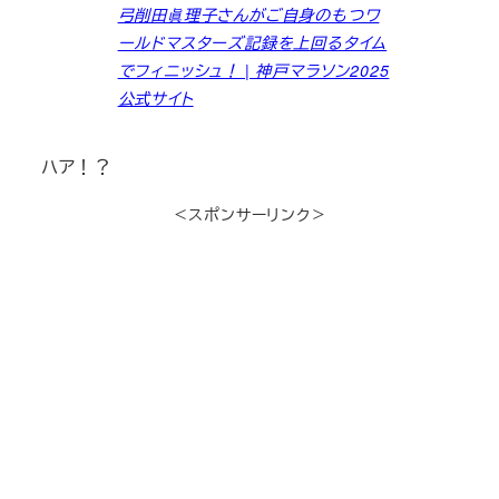
弓削田眞理子さんがご自身のもつワ
ールドマスターズ記録を上回るタイム
でフィニッシュ！ | 神戸マラソン2025
公式サイト
ハア！？
＜スポンサーリンク＞