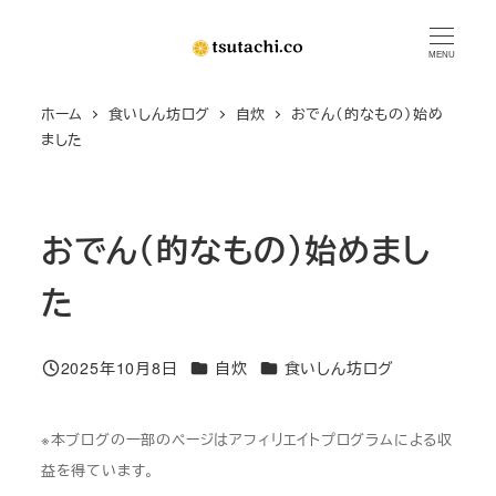
メ
イ
MENU
ン
ホーム
食いしん坊ログ
自炊
おでん（的なもの）始め
コ
ました
ン
テ
ン
おでん（的なもの）始めまし
ツ
へ
た
移
動
カテゴリー
カテゴリー
2025年10月8日
自炊
食いしん坊ログ
投稿日
※本ブログの一部のページはアフィリエイトプログラムによる収
益を得ています。