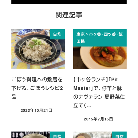
関連記事
自炊
東京＞市ヶ谷・四ツ谷・飯
田橋
ごぼう料理への敷居を
【市ヶ谷ランチ】「Pit
下げる、ごぼうレシピ2
Master」で、仔羊と豚
品
のナヴァラン 夏野菜仕
立て（…
2023年10月21日
投稿日
2015年7月15日
投稿日
自炊
自炊