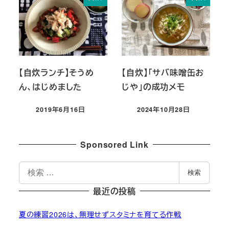
【自炊ランチ】そうめ
【自炊】「サバ味噌缶お
ん、はじめました
じや」の成功メモ
2019年6月16日
2024年10月28日
投稿日
投稿日
Sponsored Link
検
検索
索
最近の投稿
夏の練習2026は、無理せずスタミナを育てる作戦