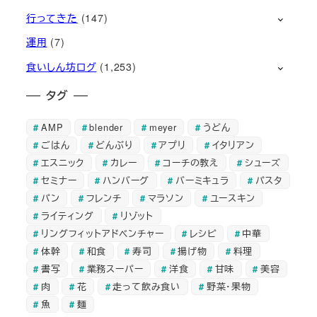
行ってきた
(147)
運用
(7)
食いしん坊ログ
(1,253)
タグ
AMP
blender
meyer
うどん
ごはん
どんぶり
アプリ
イタリアン
エスニック
カレー
コーチの教え
シューズ
セミナー
ハンバーグ
バーミキュラ
パスタ
パン
フレンチ
マラソン
ユースキン
ライティング
リゾット
リングフィットアドベンチャー
レシピ
中華
体幹
和食
寿司
揚げ物
料理
書写
業務スーパー
洋食
甘味
美容
肉
花
走って飲み食い
野菜・果物
魚
麺