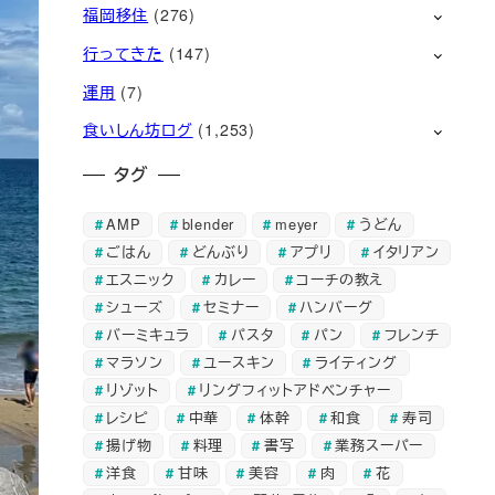
福岡移住
(276)
行ってきた
(147)
運用
(7)
食いしん坊ログ
(1,253)
タグ
AMP
blender
meyer
うどん
ごはん
どんぶり
アプリ
イタリアン
エスニック
カレー
コーチの教え
シューズ
セミナー
ハンバーグ
バーミキュラ
パスタ
パン
フレンチ
マラソン
ユースキン
ライティング
リゾット
リングフィットアドベンチャー
レシピ
中華
体幹
和食
寿司
揚げ物
料理
書写
業務スーパー
洋食
甘味
美容
肉
花