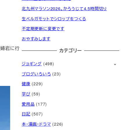
北九州マラソン2026。かろうじて4.5時間切り
生ベルガモットでシロップをつくる
不定期更新に変更です
おやすみします
夫婦岩に行
カテゴリー
ジョギング
(498)
ブログいろいろ
(23)
健康
(229)
学び
(59)
愛用品
(177)
日記
(507)
本・漫画・ドラマ
(226)