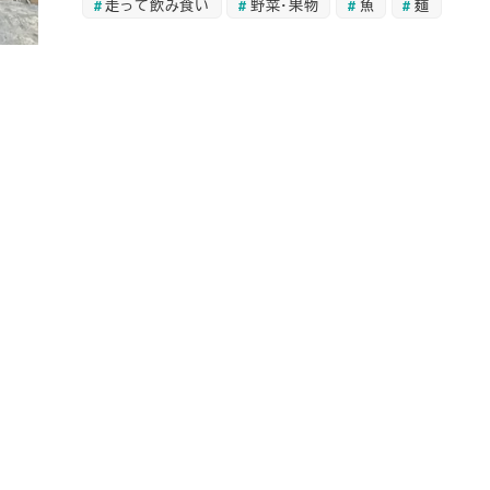
走って飲み食い
野菜・果物
魚
麺