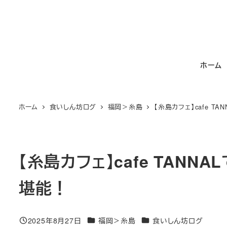
メ
イ
ン
コ
ホーム
ン
テ
ン
ホーム
食いしん坊ログ
福岡＞糸島
【糸島カフェ】cafe 
ツ
へ
移
動
【糸島カフェ】cafe TAN
堪能！
カテゴリー
カテゴリー
2025年8月27日
福岡＞糸島
食いしん坊ログ
投稿日