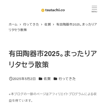
メ
イ
MENU
ン
ホーム
行ってきた
佐賀
有田陶器市2025。まったりア
コ
リタセラ散策
ン
テ
ン
有田陶器市2025。まったりア
ツ
へ
リタセラ散策
移
動
カテゴリー
カテゴリー
2025年5月2日
佐賀
行ってきた
投稿日
※本ブログの一部のページはアフィリエイトプログラムによる収
益を得ています。