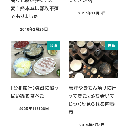
暑くて坂が多くて大
ってきた話
変！熊本城は難攻不落
2017年11月6日
でありました
投稿日
2018年2月20日
投稿日
台湾
佐賀
【台北旅行】強烈に酸っ
唐津やきもん祭りに行
ぱい鍋を食べた
ってきた。落ち着いて
じっくり見られる陶器
2025年11月26日
市
投稿日
2019年5月3日
投稿日