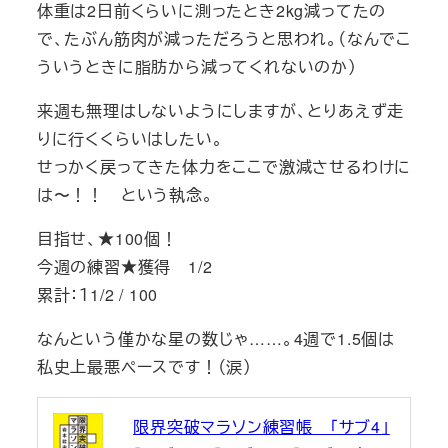
体重は2日前くらいに測ったとき2kg減ってたの
で、たぶん筋肉が減っただろうと思われ。（なんでこ
ういうときに脂肪から減ってくれないのか）
来週も無理はしないようにしますが、とりあえず走
りに行くくらいはしたい。
せっかく戻ってきた体力をここで激減させるわけに
は〜！！ という執念。
目指せ、★100個！
今週の練習★獲得 1/2
累計：１1/2 / 100
なんという僅かな星の数じゃ……。4週で1.5個は
私史上最悪ペースです！（涙）
限界突破マラソン練習帳 「サブ4」