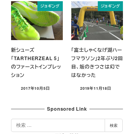
ジョギング
ジョギング
新シューズ
「富士しゃくなげ湖ハー
「TARTHERZEAL 5」
フマラソン」2年ぶり2回
のファーストインプレッ
目、坂のきつさは幻で
ション
はなかった
2017年10月5日
2019年11月18日
投稿日
投稿日
Sponsored Link
検
検索
索