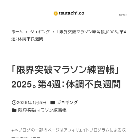
メ
イ
MENU
ン
ホーム
ジョギング
「限界突破マラソン練習帳」2025。第4
コ
週：体調不良週間
ン
テ
ン
「限界突破マラソン練習帳」
ツ
へ
2025。第4週：体調不良週間
移
動
カテゴリー
2025年1月5日
ジョギング
投稿日
カテゴリー
限界突破マラソン練習帳
※本ブログの一部のページはアフィリエイトプログラムによる収