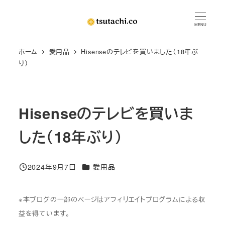
メ
イ
MENU
ン
ホーム
愛用品
Hisenseのテレビを買いました（18年ぶ
コ
り）
ン
テ
ン
Hisenseのテレビを買いま
ツ
へ
した（18年ぶり）
移
動
カテゴリー
2024年9月7日
愛用品
投稿日
※本ブログの一部のページはアフィリエイトプログラムによる収
益を得ています。