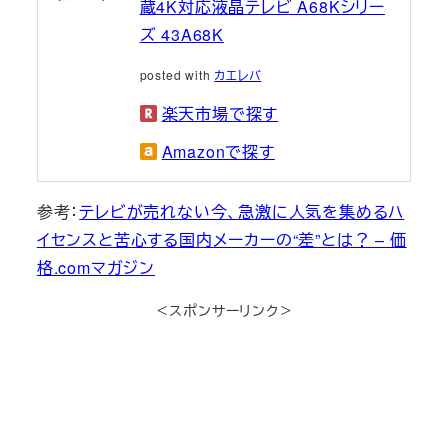
蔵4K対応液晶テレビ A68Kシリー
ズ 43A68K
posted with
カエレバ
楽天市場で探す
Amazonで探す
参考：
テレビが売れない今、急激に人気を集めるハ
イセンスと苦心する国内メーカーの“差”とは？ – 価
格.comマガジン
＜スポンサーリンク＞