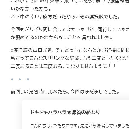
これがすでにJR中央線に乗っていたら、途中で振替輸
いかなかったかも。
不幸中の幸い。遠方だったからこその選択肢でした。
今回もぎりぎり間に合ってよかったけど、同行していたオ
か褒めてるのかわからないことを言われました。
2度連続の電車遅延、でもどっちもなんとか飛行機に間に
私だってこんなスリリングな経験、もう二度としたくな
二度あることは三度ある、になりませんように！！
● ● ●
前回↓の帰省時に比べたら、今回はまだましでした。
ドキドキハラハラ★帰省の終わり
こんにちは、つたちこです。先週から帰省していました