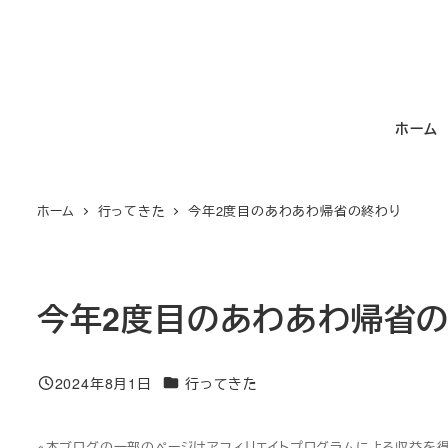
メ
イ
ン
コ
ホーム
ン
テ
ン
ホーム
行ってきた
今年2度目のあわあわ帰省の終わり
ツ
へ
移
動
今年2度目のあわあわ帰省
カテゴリー
2024年8月1日
行ってきた
投稿日
※本ブログの一部のページはアフィリエイトプログラムによる収益を