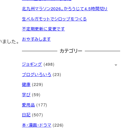
北九州マラソン2026。かろうじて4.5時間切り
生ベルガモットでシロップをつくる
不定期更新に変更です
おやすみします
いました。
カテゴリー
ジョギング
(498)
ブログいろいろ
(23)
健康
(229)
学び
(59)
愛用品
(177)
日記
(507)
本・漫画・ドラマ
(226)