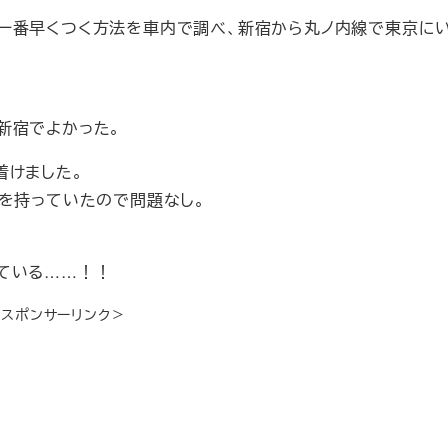
一番早くつく方法を車内で調べ、新宿から丸ノ内線で東京に
。
新宿でよかった。
着けました。
裕を持っていたので問題なし。
ている……！！
＜スポンサーリンク＞