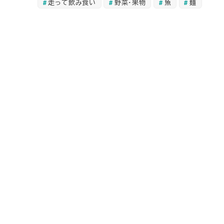
走って飲み食い
野菜・果物
魚
麺