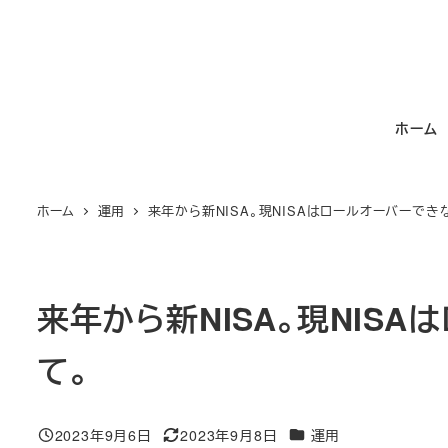
メ
イ
ン
コ
ホーム
ン
テ
ン
ホーム
運用
来年から新NISA。現NISAはロールオーバーでき
ツ
へ
移
動
来年から新NISA。現NIS
て。
カテゴリー
2023年9月6日
2023年9月8日
運用
投稿日
更新日