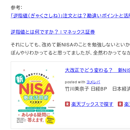
参考：
「逆指値（ぎゃくさしね）」注文とは？勘違いポイントと活用
逆指値とは何ですか？ | マネックス証券
それにしても、改めて新NISAのことを勉強しないとい
ぼんやりわかってると思ってましたが、全然わかってなか
大改正でどう変わる？ 新NI
posted with
ヨメレバ
竹川美奈子 日経BP 日本経済新
楽天ブックスで探す
楽