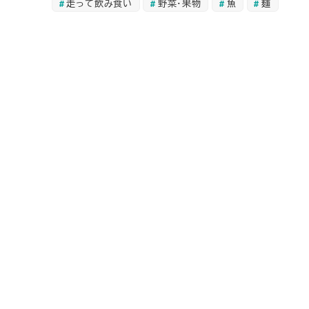
走って飲み食い
野菜・果物
魚
麺