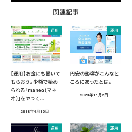
関連記事
運用
運用
【運用】お金にも働いて
円安の影響がこんなと
もらおう。少額で始め
ころにあったとは。
られる「maneo（マネ
2023年11月2日
オ）」をやって…
投稿日
2018年4月10日
投稿日
運用
運用