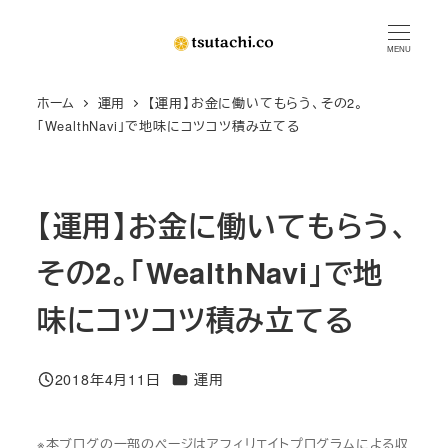
メ
イ
MENU
ン
ホーム
運用
【運用】お金に働いてもらう、その2。
コ
「WealthNavi」で地味にコツコツ積み立てる
ン
テ
ン
【運用】お金に働いてもらう、
ツ
へ
その2。「WealthNavi」で地
移
動
味にコツコツ積み立てる
カテゴリー
2018年4月11日
運用
投稿日
※本ブログの一部のページはアフィリエイトプログラムによる収