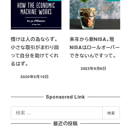
情けは人の為ならず。
来年から新NISA。現
小さな取引がまわり回
NISAはロールオーバー
って自分を助けてくれ
できないんですって。
るはず。
2023年9月6日
投稿日
2020年3月10日
投稿日
Sponsored Link
検
検索
索
最近の投稿