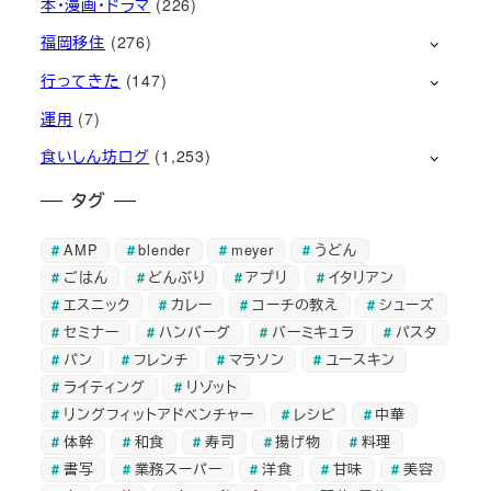
本・漫画・ドラマ
(226)
福岡移住
(276)
行ってきた
(147)
運用
(7)
食いしん坊ログ
(1,253)
タグ
AMP
blender
meyer
うどん
ごはん
どんぶり
アプリ
イタリアン
エスニック
カレー
コーチの教え
シューズ
セミナー
ハンバーグ
バーミキュラ
パスタ
パン
フレンチ
マラソン
ユースキン
ライティング
リゾット
リングフィットアドベンチャー
レシピ
中華
体幹
和食
寿司
揚げ物
料理
書写
業務スーパー
洋食
甘味
美容