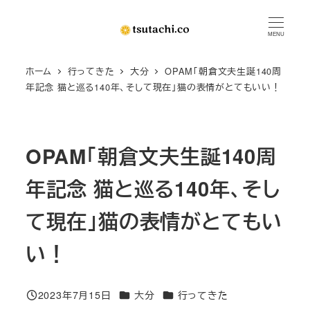
メ
イ
MENU
ン
ホーム
行ってきた
大分
OPAM「朝倉文夫生誕140周
コ
年記念 猫と巡る140年、そして現在」猫の表情がとてもいい！
ン
テ
ン
OPAM「朝倉文夫生誕140周
ツ
へ
年記念 猫と巡る140年、そし
移
動
て現在」猫の表情がとてもい
い！
カテゴリー
カテゴリー
2023年7月15日
大分
行ってきた
投稿日