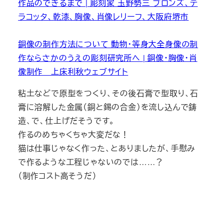
作品のできるまで | 彫刻家 玉野勢三 ブロンズ、テ
ラコッタ、乾漆、胸像、肖像レリーフ、大阪府堺市
銅像の制作方法について 動物・等身大全身像の制
作ならさかのうえの彫刻研究所へ | 銅像・胸像・肖
像制作 上床利秋ウェブサイト
粘土などで原型をつくり、その後石膏で型取り、石
膏に溶解した金属（銅と錫の合金）を流し込んで鋳
造、で、仕上げだそうです。
作るのめちゃくちゃ大変だな！
猫は仕事じゃなく作った、とありましたが、手慰み
で作るような工程じゃないのでは……？
（制作コスト高そうだ）