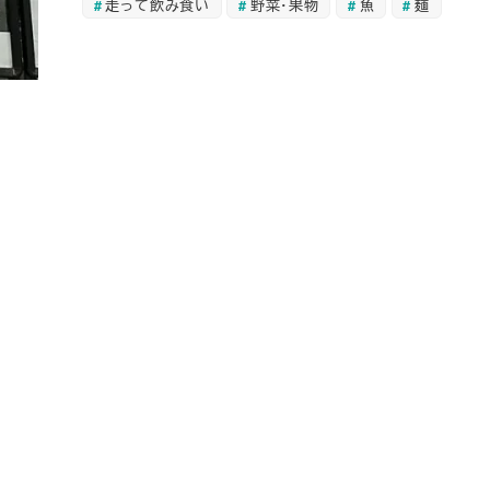
走って飲み食い
野菜・果物
魚
麺