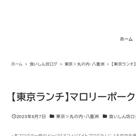
メ
イ
ン
コ
ホーム
ン
テ
ン
ホーム
食いしん坊ログ
東京＞丸の内・八重洲
【東京ランチ
ツ
へ
移
動
【東京ランチ】マロリーポー
カテゴリー
カテゴリー
2023年6月7日
東京＞丸の内・八重洲
食いしん坊ロ
投稿日
※本ブログの一部のページはアフィリエイトプログラムによる収益を