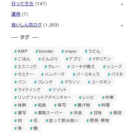
行ってきた
(147)
運用
(7)
食いしん坊ログ
(1,253)
タグ
AMP
blender
meyer
うどん
ごはん
どんぶり
アプリ
イタリアン
エスニック
カレー
コーチの教え
シューズ
セミナー
ハンバーグ
バーミキュラ
パスタ
パン
フレンチ
マラソン
ユースキン
ライティング
リゾット
リングフィットアドベンチャー
レシピ
中華
体幹
和食
寿司
揚げ物
料理
書写
業務スーパー
洋食
甘味
美容
肉
花
走って飲み食い
野菜・果物
魚
麺