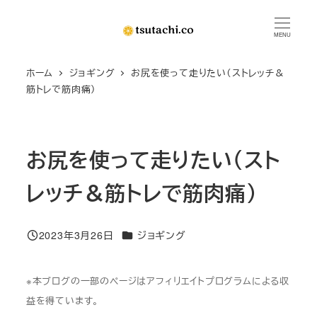
メ
イ
MENU
ン
ホーム
ジョギング
お尻を使って走りたい（ストレッチ＆
コ
筋トレで筋肉痛）
ン
テ
ン
お尻を使って走りたい（スト
ツ
へ
レッチ＆筋トレで筋肉痛）
移
動
カテゴリー
2023年3月26日
ジョギング
投稿日
※本ブログの一部のページはアフィリエイトプログラムによる収
益を得ています。