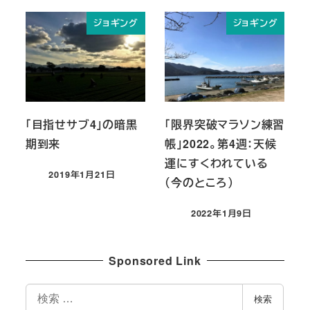
ジョギング
ジョギング
「目指せサブ4」の暗黒
「限界突破マラソン練習
期到来
帳」2022。第4週：天候
運にすくわれている
2019年1月21日
（今のところ）
投稿日
2022年1月9日
投稿日
Sponsored Link
検
検索
索