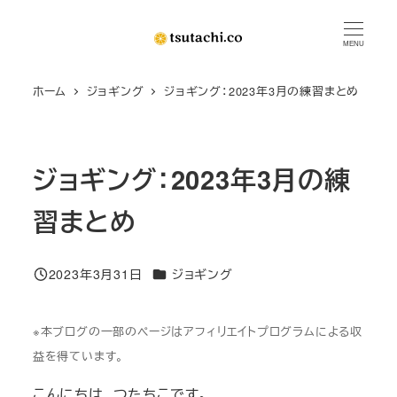
メ
イ
MENU
ン
ホーム
ジョギング
ジョギング：2023年3月の練習まとめ
コ
ン
テ
ン
ジョギング：2023年3月の練
ツ
習まとめ
へ
移
動
カテゴリー
2023年3月31日
ジョギング
投稿日
※本ブログの一部のページはアフィリエイトプログラムによる収
益を得ています。
こんにちは、つたちこです。