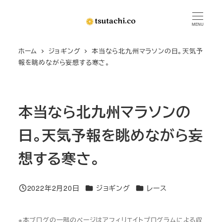
メ
イ
MENU
ン
ホーム
ジョギング
本当なら北九州マラソンの日。天気予
コ
報を眺めながら妄想する寒さ。
ン
テ
ン
本当なら北九州マラソンの
ツ
へ
日。天気予報を眺めながら妄
移
動
想する寒さ。
カテゴリー
カテゴリー
2022年2月20日
ジョギング
レース
投稿日
※本ブログの一部のページはアフィリエイトプログラムによる収