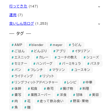
行ってきた
(147)
運用
(7)
食いしん坊ログ
(1,253)
タグ
AMP
blender
meyer
うどん
ごはん
どんぶり
アプリ
イタリアン
エスニック
カレー
コーチの教え
シューズ
セミナー
ハンバーグ
バーミキュラ
パスタ
パン
フレンチ
マラソン
ユースキン
ライティング
リゾット
リングフィットアドベンチャー
レシピ
中華
体幹
和食
寿司
揚げ物
料理
書写
業務スーパー
洋食
甘味
美容
肉
花
走って飲み食い
野菜・果物
魚
麺