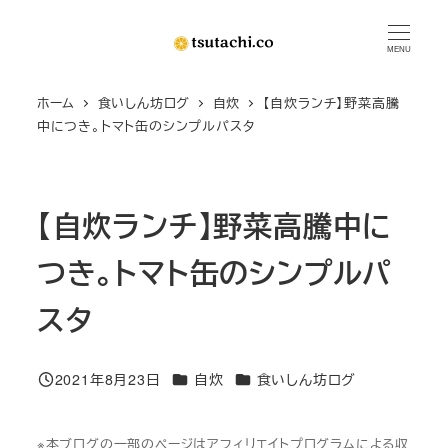
メ
イ
MENU
ン
ホーム
食いしん坊ログ
自炊
【自炊ランチ】野菜高騰
コ
中につき。トマト缶のシンプルパスタ
ン
テ
ン
【自炊ランチ】野菜高騰中に
ツ
へ
つき。トマト缶のシンプルパ
移
動
スタ
カテゴリー
カテゴリー
2021年8月23日
自炊
食いしん坊ログ
投稿日
※本ブログの一部のページはアフィリエイトプログラムによる収