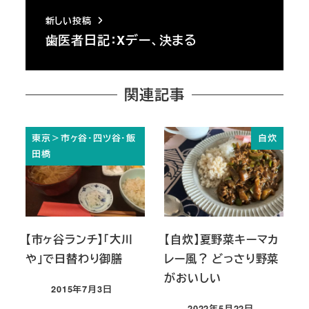
新しい投稿
歯医者日記：Xデー、決まる
関連記事
東京＞市ヶ谷・四ツ谷・飯
自炊
田橋
【市ヶ谷ランチ】「大川
【自炊】夏野菜キーマカ
や」で日替わり御膳
レー風？ どっさり野菜
がおいしい
2015年7月3日
投稿日
2022年5月22日