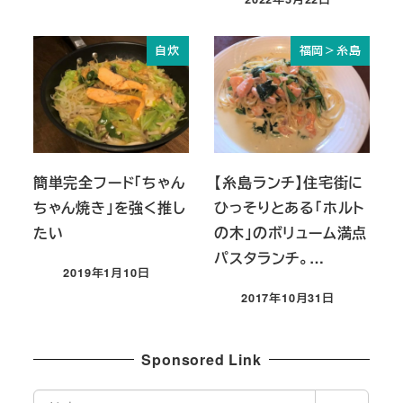
投稿日
自炊
福岡＞糸島
簡単完全フード「ちゃん
【糸島ランチ】住宅街に
ちゃん焼き」を強く推し
ひっそりとある「ホルト
たい
の木」のボリューム満点
パスタランチ。…
2019年1月10日
投稿日
2017年10月31日
投稿日
Sponsored Link
検