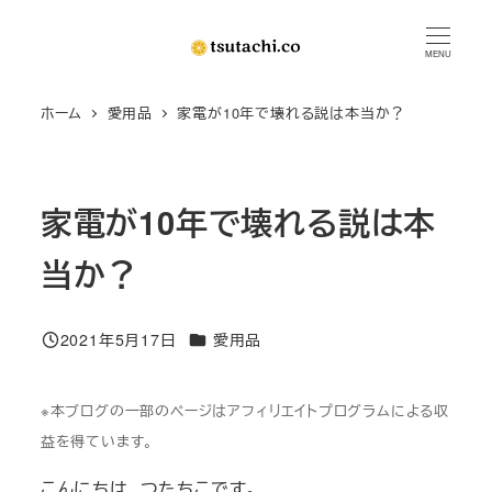
メ
イ
MENU
ン
ホーム
愛用品
家電が10年で壊れる説は本当か？
コ
ン
テ
ン
家電が10年で壊れる説は本
ツ
当か？
へ
移
動
カテゴリー
2021年5月17日
愛用品
投稿日
※本ブログの一部のページはアフィリエイトプログラムによる収
益を得ています。
こんにちは、つたちこです。