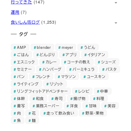
行ってきた
(147)
運用
(7)
食いしん坊ログ
(1,253)
タグ
AMP
blender
meyer
うどん
ごはん
どんぶり
アプリ
イタリアン
エスニック
カレー
コーチの教え
シューズ
セミナー
ハンバーグ
バーミキュラ
パスタ
パン
フレンチ
マラソン
ユースキン
ライティング
リゾット
リングフィットアドベンチャー
レシピ
中華
体幹
和食
寿司
揚げ物
料理
書写
業務スーパー
洋食
甘味
美容
肉
花
走って飲み食い
野菜・果物
魚
麺