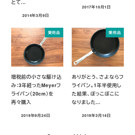
とて…
2017年10月1日
投稿日
2014年3月9日
投稿日
愛用品
愛用品
増税前の小さな駆け込
ありがとう、さよならフ
み：3年経ったMeyerフ
ライパン。1年半使用し
ライパン（20cm）を
た結果、ぼっこぼこに
再々購入
なりました…
2019年9月24日
2019年3月14日
投稿日
投稿日