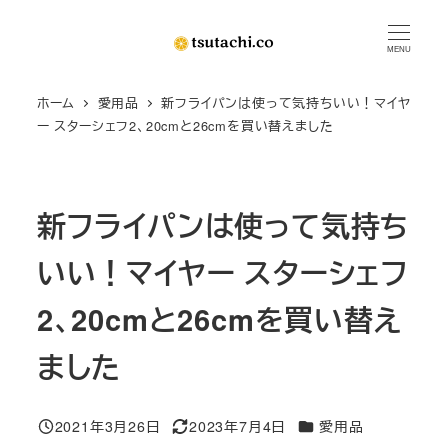
メ
イ
MENU
ン
ホーム
愛用品
新フライパンは使って気持ちいい！マイヤ
コ
ー スターシェフ2、20cmと26cmを買い替えました
ン
テ
ン
新フライパンは使って気持ち
ツ
へ
いい！マイヤー スターシェフ
移
動
2、20cmと26cmを買い替え
ました
カテゴリー
2021年3月26日
2023年7月4日
愛用品
投稿日
更新日