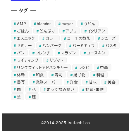
タグ
AMP
blender
meyer
うどん
ごはん
どんぶり
アプリ
イタリアン
エスニック
カレー
コーチの教え
シューズ
セミナー
ハンバーグ
バーミキュラ
パスタ
パン
フレンチ
マラソン
ユースキン
ライティング
リゾット
リングフィットアドベンチャー
レシピ
中華
体幹
和食
寿司
揚げ物
料理
書写
業務スーパー
洋食
甘味
美容
肉
花
走って飲み食い
野菜・果物
魚
麺
©2014-2025 tsutachi.co