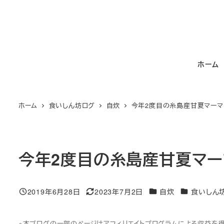
メ
イ
ン
コ
ホーム
ン
テ
ン
ホーム
食いしん坊ログ
自炊
今年2度目の糸島産甘夏マーマ
ツ
へ
移
動
今年2度目の糸島産甘夏マー
カテゴリー
カテゴリー
2019年6月28日
2023年7月2日
自炊
食いしん
投稿日
更新日
※本ブログの一部のページはアフィリエイトプログラムによる収益を