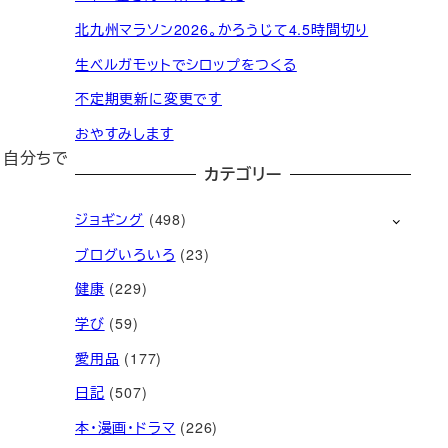
北九州マラソン2026。かろうじて4.5時間切り
生ベルガモットでシロップをつくる
不定期更新に変更です
おやすみします
、自分ちで
カテゴリー
ジョギング
(498)
ブログいろいろ
(23)
健康
(229)
学び
(59)
愛用品
(177)
日記
(507)
本・漫画・ドラマ
(226)