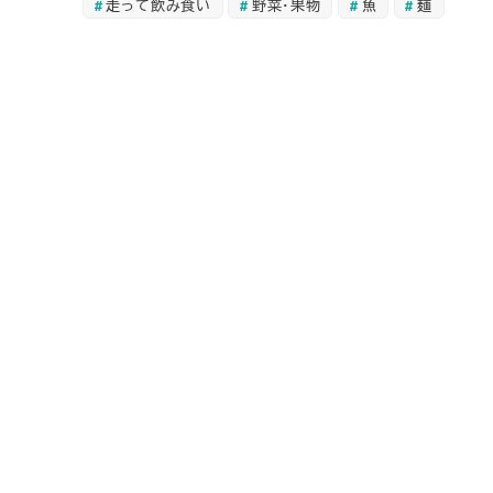
走って飲み食い
野菜・果物
魚
麺