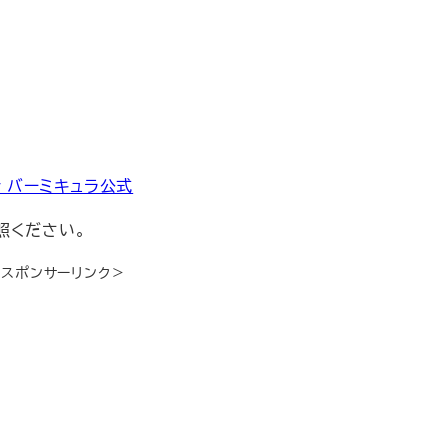
by バーミキュラ公式
照ください。
＜スポンサーリンク＞