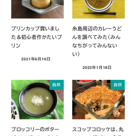
プリンカップ買いまし
糸島周辺のカレーうど
た＆初心者作かたいプ
んを調べてみた（みん
リン
なちがってみんない
い）
2021年6月16日
投稿日
2023年1月18日
投稿日
自炊
自炊
ブロッコリーのポター
スコップコロッケは、丸