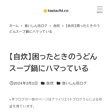
メ
イ
MENU
ン
ホーム
食いしん坊ログ
自炊
【自炊】困ったときのう
コ
どんスープ鍋にハマっている
ン
テ
ン
【自炊】困ったときのうどん
ツ
へ
スープ鍋にハマっている
移
動
カテゴリー
カテゴリー
2024年2月2日
自炊
食いしん坊ログ
投稿日
※本ブログの一部のページはアフィリエイトプログラムによる収
益を得ています。