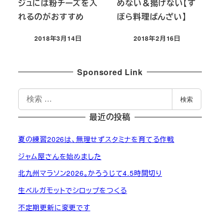
ジュには粉チーズを入
めない＆揚げない【ず
れるのがおすすめ
ぼら料理ばんざい】
2018年3月14日
2018年2月16日
投稿日
投稿日
Sponsored Link
検
検索
索
最近の投稿
夏の練習2026は、無理せずスタミナを育てる作戦
ジャム屋さんを始めました
北九州マラソン2026。かろうじて4.5時間切り
生ベルガモットでシロップをつくる
不定期更新に変更です