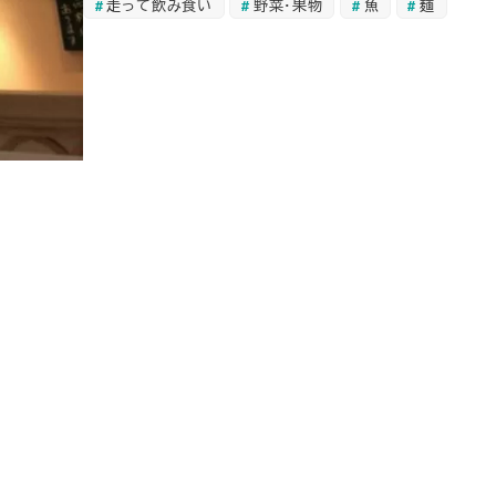
走って飲み食い
野菜・果物
魚
麺