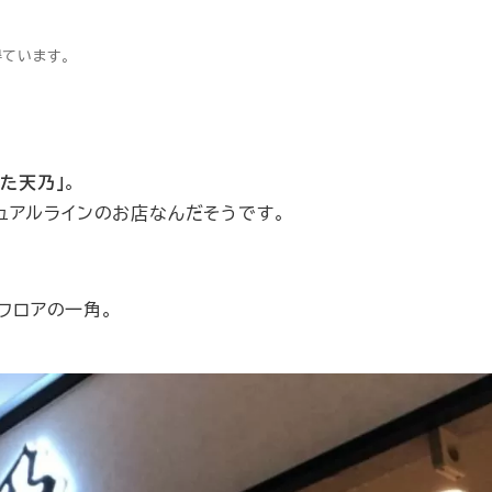
得ています。
かた天乃」
。
ュアルラインのお店なんだそうです。
ンフロアの一角。