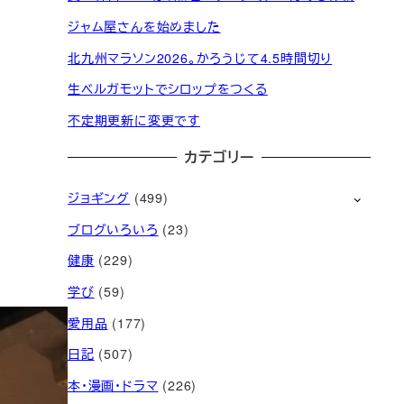
ジャム屋さんを始めました
北九州マラソン2026。かろうじて4.5時間切り
生ベルガモットでシロップをつくる
不定期更新に変更です
カテゴリー
ジョギング
(499)
ブログいろいろ
(23)
健康
(229)
学び
(59)
愛用品
(177)
日記
(507)
本・漫画・ドラマ
(226)