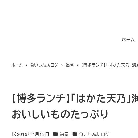
メ
イ
ン
コ
ホーム
ン
テ
ン
ホーム
食いしん坊ログ
福岡
【博多ランチ】「はかた天乃」
ツ
へ
移
動
【博多ランチ】「はかた天乃
おいしいものたっぷり
カテゴリー
カテゴリー
2019年4月13日
福岡
食いしん坊ログ
投稿日