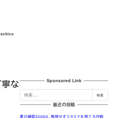
tachico
Sponsored Link
丁寧な
検
検索
索
最近の投稿
夏の練習2026は、無理せずスタミナを育てる作戦