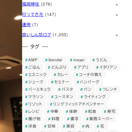
福岡移住
(276)
行ってきた
(147)
運用
(7)
食いしん坊ログ
(1,253)
タグ
AMP
blender
meyer
うどん
ごはん
どんぶり
アプリ
イタリアン
エスニック
カレー
コーチの教え
シューズ
セミナー
ハンバーグ
バーミキュラ
パスタ
パン
フレンチ
マラソン
ユースキン
ライティング
リゾット
リングフィットアドベンチャー
レシピ
中華
体幹
和食
寿司
揚げ物
料理
書写
業務スーパー
洋食
甘味
美容
肉
花