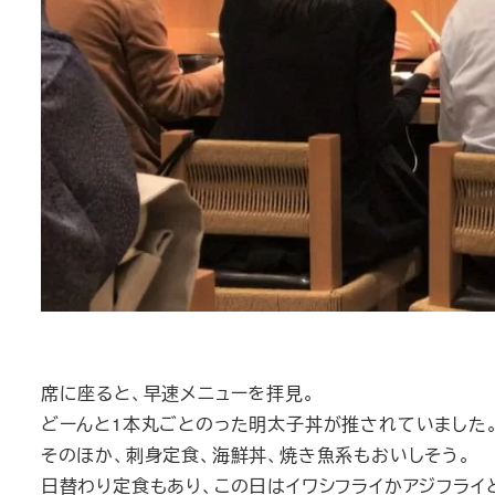
席に座ると、早速メニューを拝見。
どーんと1本丸ごとのった明太子丼が推されていました。1
そのほか、刺身定食、海鮮丼、焼き魚系もおいしそう。
日替わり定食もあり、この日はイワシフライかアジフライ