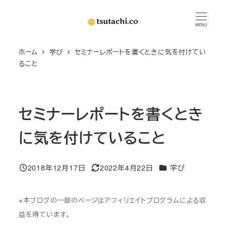
メ
イ
MENU
ン
ホーム
学び
セミナーレポートを書くときに気を付けてい
コ
ること
ン
テ
ン
セミナーレポートを書くとき
ツ
へ
に気を付けていること
移
動
カテゴリー
2018年12月17日
2022年4月22日
学び
投稿日
更新日
※本ブログの一部のページはアフィリエイトプログラムによる収
益を得ています。