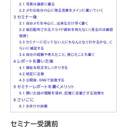
2.1
写真は適度に撮る
2.2
メモは自分の心に残る言葉をメインに書いていく
3
セミナー後
3.1
自分メモを中心に、出来るだけ早く書く
3.2
後日配布されるスライド資料を待たない（見るのは確認
程度）
3.3
セミナーに行ってない人にもなんとなくわかるかな、く
らいに補足する
3.4
自分の経験や考えたこと、感じたことも書く
4
レポートを書いた後
4.1
推敲＆校正をしっかりする
4.2
蛇足に注意
4.3
公開後、SNSで拡散する
5
セミナーレポートを書くメリット
5.1
聞いた話の理解を深め、記憶に定着させる効果大
6
さいごに
6.1
おまけの自慢
セミナー受講前