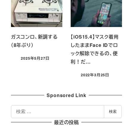
ガスコンロ、新調する
【iOS15.4】マスク着用
（8年ぶり）
したままFace IDでロ
ック解除できるの、便
2025年5月27日
利！だ…
投稿日
2022年3月25日
投稿日
Sponsored Link
検
検索
索
最近の投稿