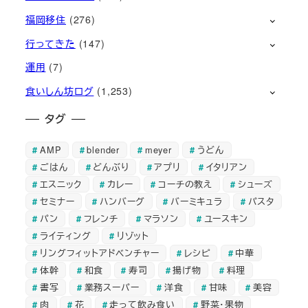
福岡移住
(276)
行ってきた
(147)
運用
(7)
食いしん坊ログ
(1,253)
タグ
AMP
blender
meyer
うどん
ごはん
どんぶり
アプリ
イタリアン
エスニック
カレー
コーチの教え
シューズ
セミナー
ハンバーグ
バーミキュラ
パスタ
パン
フレンチ
マラソン
ユースキン
ライティング
リゾット
リングフィットアドベンチャー
レシピ
中華
体幹
和食
寿司
揚げ物
料理
書写
業務スーパー
洋食
甘味
美容
肉
花
走って飲み食い
野菜・果物