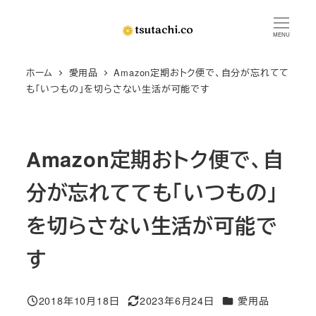
メ
イ
MENU
ン
ホーム
愛用品
Amazon定期おトク便で、自分が忘れてて
コ
も「いつもの」を切らさない生活が可能です
ン
テ
ン
Amazon定期おトク便で、自
ツ
へ
分が忘れてても「いつもの」
移
動
を切らさない生活が可能で
す
カテゴリー
2018年10月18日
2023年6月24日
愛用品
投稿日
更新日