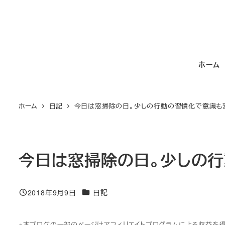
メ
イ
ン
コ
ホーム
ン
テ
ン
ホーム
日記
今日は窓掃除の日。少しの行動の習慣化で意識も
ツ
へ
移
動
今日は窓掃除の日。少しの
カテゴリー
2018年9月9日
日記
投稿日
※本ブログの一部のページはアフィリエイトプログラムによる収益を