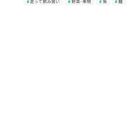
走って飲み食い
野菜・果物
魚
麺