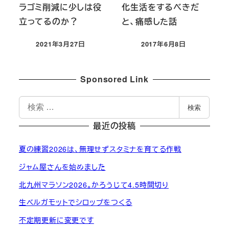
ラゴミ削減に少しは役
化生活をするべきだ
立ってるのか？
と、痛感した話
2021年3月27日
2017年6月8日
投稿日
投稿日
Sponsored Link
検
検索
索
最近の投稿
夏の練習2026は、無理せずスタミナを育てる作戦
ジャム屋さんを始めました
北九州マラソン2026。かろうじて4.5時間切り
生ベルガモットでシロップをつくる
不定期更新に変更です