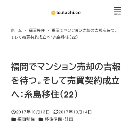
メ
イ
MENU
ン
ホーム
福岡移住
福岡でマンション売却の吉報を待つ。
コ
そして売買契約成立へ：糸島移住（22）
ン
テ
ン
福岡でマンション売却の吉報
ツ
へ
を待つ。そして売買契約成立
移
動
へ：糸島移住（22）
2017年10月13日
2017年10月14日
投稿日
更新日
カテゴリー
カテゴリー
福岡移住
移住準備・計画