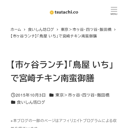
メ
イ
MENU
ン
ホーム
食いしん坊ログ
東京＞市ヶ谷・四ツ谷・飯田橋
コ
【市ヶ谷ランチ】「鳥屋 いち」で宮崎チキン南蛮御膳
ン
テ
ン
【市ヶ谷ランチ】「鳥屋 いち」
ツ
へ
で宮崎チキン南蛮御膳
移
動
カテゴリー
2015年10月3日
東京＞市ヶ谷・四ツ谷・飯田橋
投稿日
カテゴリー
食いしん坊ログ
※本ブログの一部のページはアフィリエイトプログラムによる収