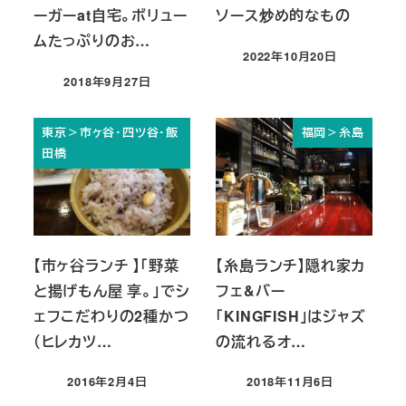
ーガーat自宅。ボリュー
ソース炒め的なもの
ムたっぷりのお…
2022年10月20日
投稿日
2018年9月27日
投稿日
東京＞市ヶ谷・四ツ谷・飯
福岡＞糸島
田橋
【市ヶ谷ランチ 】「野菜
【糸島ランチ】隠れ家カ
と揚げもん屋 享。」でシ
フェ&バー
ェフこだわりの2種かつ
「KINGFISH」はジャズ
（ヒレカツ…
の流れるオ…
2016年2月4日
2018年11月6日
投稿日
投稿日