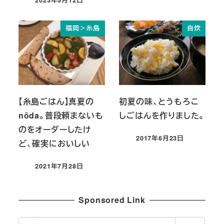
投稿日
福岡＞糸島
自炊
【糸島ごはん】真夏の
初夏の味、とうもろこ
nōda。普段頼まないも
しごはんを作りました。
のをオーダーしたけ
2017年6月23日
ど、確実においしい
投稿日
2021年7月28日
投稿日
Sponsored Link
検