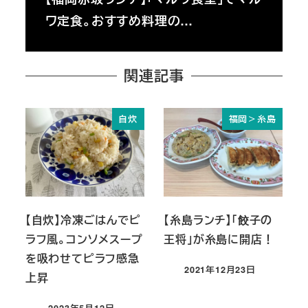
ワ定食。おすすめ料理の…
関連記事
自炊
福岡＞糸島
【自炊】冷凍ごはんでピ
【糸島ランチ】「餃子の
ラフ風。コンソメスープ
王将」が糸島に開店！
を吸わせてピラフ感急
2021年12月23日
上昇
投稿日
2023年5月12日