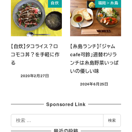
自炊
福岡＞糸島
【自炊】タコライス？ロ
【糸島ランチ】「ジャム
コモコ丼？を手軽に作
cafe可鈴」週替わりラ
る
ンチは糸島野菜いっぱ
いの優しい味
2020年2月27日
投稿日
2024年6月25日
投稿日
Sponsored Link
検
検索
索
最近の投稿