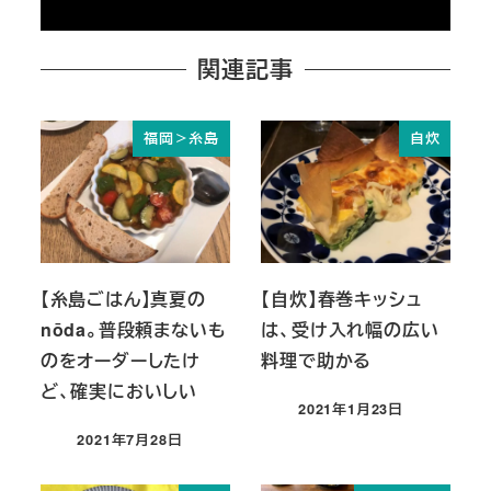
関連記事
福岡＞糸島
自炊
【糸島ごはん】真夏の
【自炊】春巻キッシュ
nōda。普段頼まないも
は、受け入れ幅の広い
のをオーダーしたけ
料理で助かる
ど、確実においしい
2021年1月23日
投稿日
2021年7月28日
投稿日