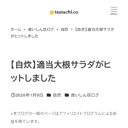
メ
イ
MENU
ン
ホーム
食いしん坊ログ
自炊
【自炊】適当大根サラダ
コ
がヒットしました
ン
テ
ン
【自炊】適当大根サラダがヒ
ツ
へ
ットしました
移
動
カテゴリー
カテゴリー
2026年1月9日
自炊
食いしん坊ログ
投稿日
※本ブログの一部のページはアフィリエイトプログラムによる収
益を得ています。