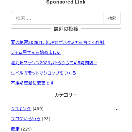
Sponsored Link
検
検索
索
最近の投稿
夏の練習2026は、無理せずスタミナを育てる作戦
ジャム屋さんを始めました
北九州マラソン2026。かろうじて4.5時間切り
生ベルガモットでシロップをつくる
不定期更新に変更です
カテゴリー
ジョギング
(499)
ブログいろいろ
(23)
健康
(229)