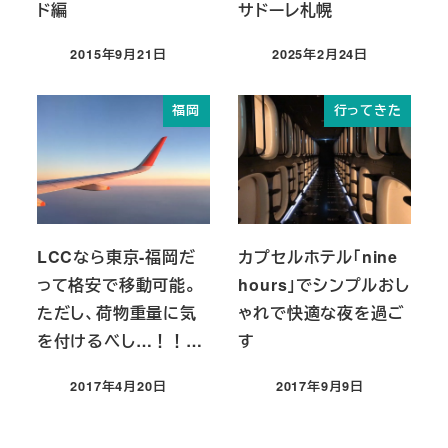
ド編
サドーレ札幌
2015年9月21日
2025年2月24日
投稿日
投稿日
福岡
行ってきた
LCCなら東京-福岡だ
カプセルホテル「nine
って格安で移動可能。
hours」でシンプルおし
ただし、荷物重量に気
ゃれで快適な夜を過ご
を付けるべし…！！…
す
2017年4月20日
2017年9月9日
投稿日
投稿日