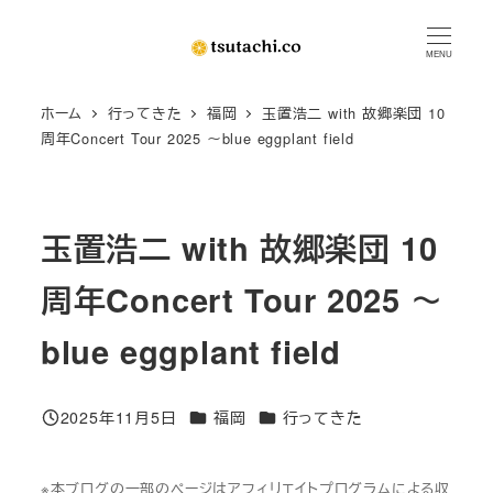
メ
イ
MENU
ン
ホーム
行ってきた
福岡
玉置浩二 with 故郷楽団 10
コ
周年Concert Tour 2025 ～blue eggplant field
ン
テ
ン
玉置浩二 with 故郷楽団 10
ツ
へ
周年Concert Tour 2025 ～
移
動
blue eggplant field
カテゴリー
カテゴリー
2025年11月5日
福岡
行ってきた
投稿日
※本ブログの一部のページはアフィリエイトプログラムによる収