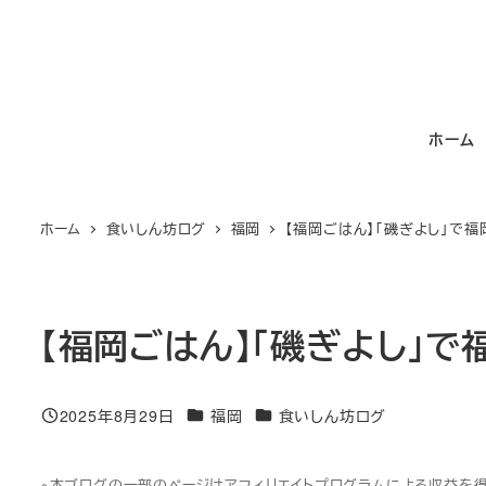
メ
イ
ン
コ
ホーム
ン
テ
ン
ホーム
食いしん坊ログ
福岡
【福岡ごはん】「磯ぎよし」で
ツ
へ
移
動
【福岡ごはん】「磯ぎよし」
カテゴリー
カテゴリー
2025年8月29日
福岡
食いしん坊ログ
投稿日
※本ブログの一部のページはアフィリエイトプログラムによる収益を