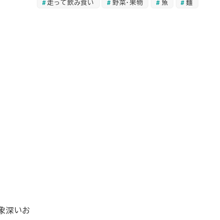
走って飲み食い
野菜・果物
魚
麺
象深いお