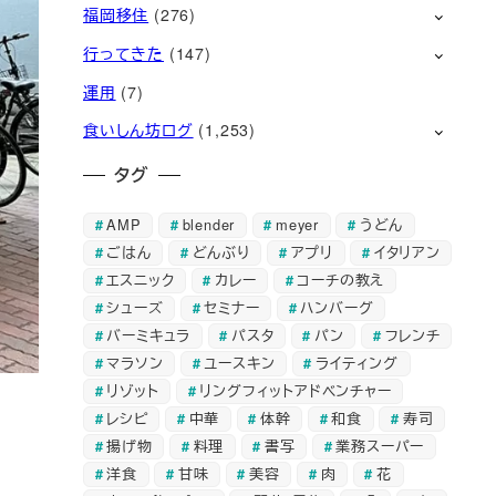
福岡移住
(276)
行ってきた
(147)
運用
(7)
食いしん坊ログ
(1,253)
タグ
AMP
blender
meyer
うどん
ごはん
どんぶり
アプリ
イタリアン
エスニック
カレー
コーチの教え
シューズ
セミナー
ハンバーグ
バーミキュラ
パスタ
パン
フレンチ
マラソン
ユースキン
ライティング
リゾット
リングフィットアドベンチャー
レシピ
中華
体幹
和食
寿司
揚げ物
料理
書写
業務スーパー
洋食
甘味
美容
肉
花