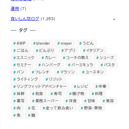
運用
(7)
食いしん坊ログ
(1,253)
タグ
AMP
blender
meyer
うどん
ごはん
どんぶり
アプリ
イタリアン
エスニック
カレー
コーチの教え
シューズ
セミナー
ハンバーグ
バーミキュラ
パスタ
パン
フレンチ
マラソン
ユースキン
ライティング
リゾット
リングフィットアドベンチャー
レシピ
中華
体幹
和食
寿司
揚げ物
料理
書写
業務スーパー
洋食
甘味
美容
肉
花
走って飲み食い
野菜・果物
魚
麺