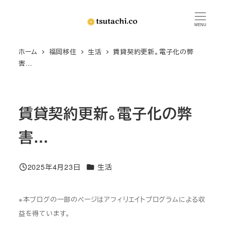
メ
イ
MENU
ン
ホーム
福岡移住
生活
賃貸契約更新。電子化の弊
コ
害…
ン
テ
ン
賃貸契約更新。電子化の弊
ツ
へ
害…
移
動
カテゴリー
2025年4月23日
生活
投稿日
※本ブログの一部のページはアフィリエイトプログラムによる収
益を得ています。